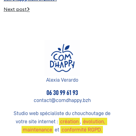
Next post
A
l
e
x
i
a
V
e
r
a
r
d
o
0
6
3
0
9
9
6
1
9
3
c
o
n
t
a
c
t
@
c
o
m
d
h
a
p
p
y
.
b
z
h
S
t
u
d
i
o
w
e
b
s
p
é
c
i
a
l
i
s
t
e
d
u
c
h
o
u
c
h
o
u
t
a
g
e
d
e
v
o
t
r
e
s
i
t
e
i
n
t
e
r
n
e
t
:
c
r
é
a
t
i
o
n
,
é
v
o
l
u
t
i
o
n
,
m
a
i
n
t
e
n
a
n
c
e
e
t
c
o
n
f
o
r
m
i
t
é
R
G
P
D
.